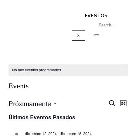
EVENTOS
X
No hay eventos programados.
Events
Próximamente
Navegaci
Nave
Buscar
Lista
de
de
Seleccionar
vistas
Últimos Eventos Pasados
fecha.
búsqueda
de
y
Even
diciembre 12, 2024
-
diciembre 18, 2024
DIC
vistas